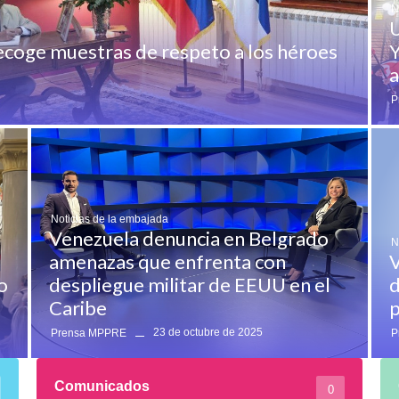
N
U
recoge muestras de respeto a los héroes
Y
a
P
Noticias de la embajada
Venezuela denuncia en Belgrado
N
amenazas que enfrenta con
V
o
despliegue militar de EEUU en el
d
Caribe
p
23 de octubre de 2025
Prensa MPPRE
P
Comunicados
0