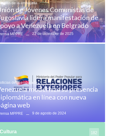
oticias de la embajada
nión de Jóvenes Comunistas de
ugoslavia lidera manifestación de
poyo a Venezuela en Belgrado
22 de diciembre de 2025
rensa MPPRE
oticias de la embajada
enezuela moderniza su presencia
iplomática en línea con nueva
ágina web
9 de agosto de 2024
rensa MPPRE
Cultura
182