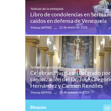
Noticias de la embajada
Libro de condolencias en Serbia 
caídos en defensa de Venezuela
12 de enero de 2026
Prensa MPPRE
Noticias de la embajada
Celebran liturgia en Belgrado por
canonización del Dr. José Gregori
Hernández y Carmen Rendiles
26 de octubre de 2025
Prensa MPPRE
Bloqueo
180