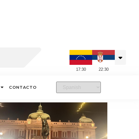
17
:
30
22
:
30
CONTACTO