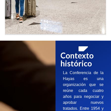
Contexto
histórico
La Conferencia de la
Hayas es una
organización que se
reúne cada cuatro
años para negociar y
aprobar nuevos
tratados. Entre 1954 y