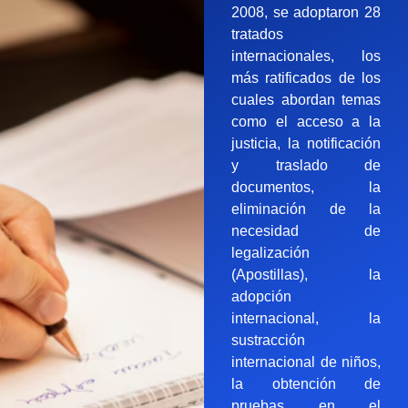
2008, se adoptaron 28
tratados
internacionales, los
más ratificados de los
cuales abordan temas
como el acceso a la
justicia, la notificación
y traslado de
documentos, la
eliminación de la
necesidad de
legalización
(Apostillas), la
adopción
internacional, la
sustracción
internacional de niños,
la obtención de
pruebas en el