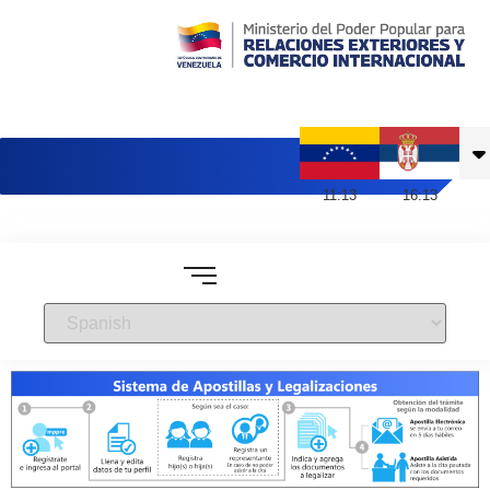
Embajada de Venezuela en Serbia
11
:
13
16
:
13