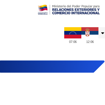
Embajada de Venezuela en Serbia
07
:
06
12
:
06