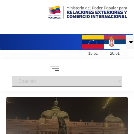
Embajada de Venezuela en Serbia
15
:
51
20
:
51