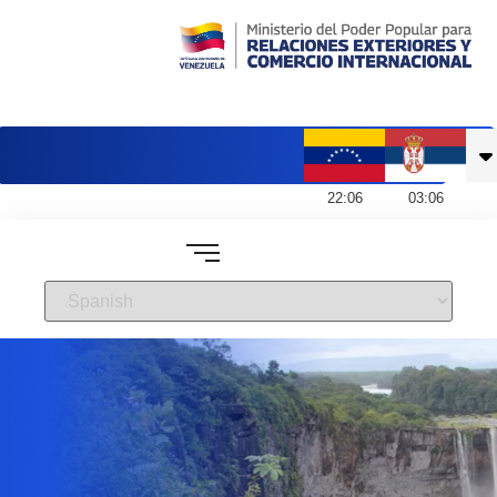
Embajada de Venezuela en Serbia
22
:
06
03
:
06