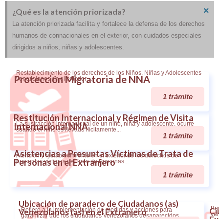
×
¿Qué es la atención priorizada?
La atención priorizada facilita y fortalece la defensa de los derechos
humanos de connacionales en el exterior, con cuidados especiales
dirigidos a niños, niñas y adolescentes.
Restablecimiento de los derechos de los Niños, Niñas y Adolescentes
Protección Migratoria de NNA
venezolanos en el exterior…
1 trámite
Restitución Internacional y Régimen de Visita
La sustracción internacional de un niño, niña y adolescente, ocurre
Internacional NNA
cuando el niño es llevado ilícitamente...
1 trámite
Asistencias a Presuntas Víctimas de Trata de
Atención y restablecimiento en el exterior de los derechos de
Personas en el Extranjero
presuntas víctimas de Trata de Personas...
1 trámite
Ubicación de paradero de Ciudadanos (as)
Bri
Ci
Refiere a la implementación de medidas y acciones para
Venezolanos (as) en el Extranjero
ven
garantizar que los ciudadanos Venezolanos desaparecidos...