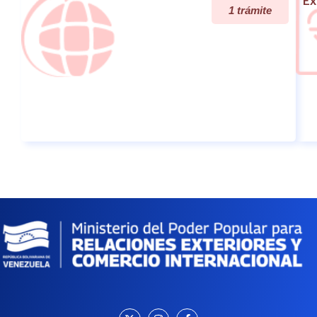
Ex
1 trámite