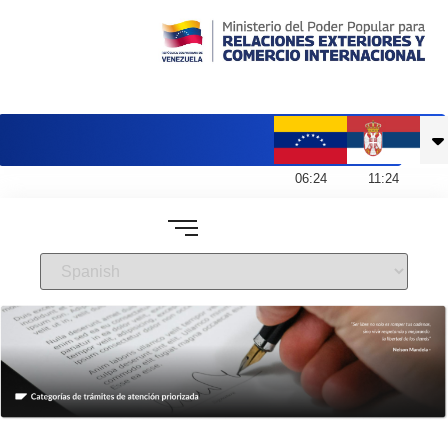
Embajada de Venezuela en Serbia
06
:
24
11
:
24