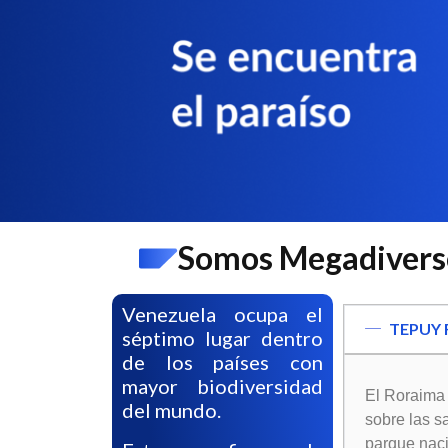
Somos Megadivers
Venezuela ocupa el
TEPUY
séptimo lugar dentro
de los países con
mayor biodiversidad
El Roraima 
del mundo.
sobre las s
parque naci