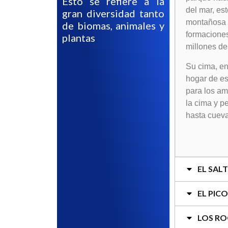
Esto se refiere a la
del mar, es
gran diversidad tanto
montañosa d
de biomas, animales y
formaciones
plantas
millones de
Su cima, en
hogar de es
para los am
la cima y p
hasta cueva
EL SAL
EL PIC
LOS R