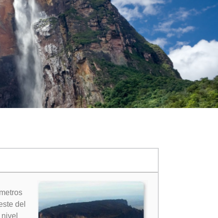
 metros
este del
nivel