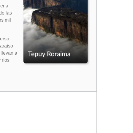
dena
de las
s mil
erso,
araíso
llevan a
 ríos