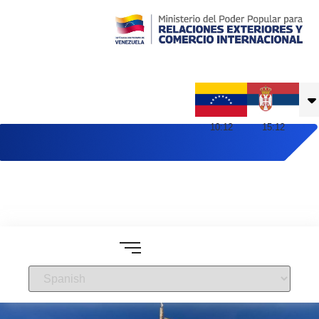
Embajada de Venezuela en Serbia
10
:
12
15
:
12