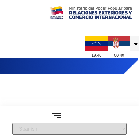
Embajada de Venezuela en Serbia
19
:
40
00
:
40