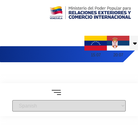
Embajada de Venezuela en Serbia
15
:
07
20
:
07