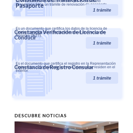
Es el documento que hace constar que el ciudadano
Pasaporte
venezolano tiene un trámite de renovación de pasaporte...
1 trámite
Es un documento que certifica los datos de la licencia de
Constancia Verificación de Licencia de
conducir emitida por el Instituto Nacional de Transporte
Terrestre (INTT).
Conducir
1 trámite
Es el documento que certifica el registro en la Representación
Constancia de Registro Consular
Diplomática o Consular de los venezolanos que residen en el
exterior.
1 trámite
DESCUBRE NOTICIAS