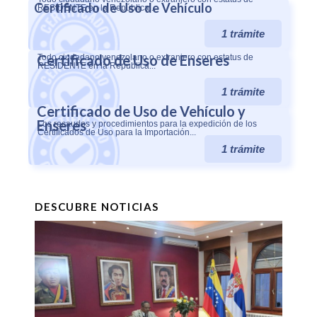
Certificado de Uso de Vehículo
RESIDENTE en la República...
1 trámite
Certificado de Uso de Enseres
Todo ciudadano venezolano o extranjero con estatus de
RESIDENTE en la República...
1 trámite
Certificado de Uso de Vehículo y
Enseres
Los recaudos y procedimientos para la expedición de los
Certificados de Uso para la Importación...
1 trámite
DESCUBRE NOTICIAS