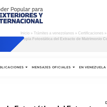
Inicio
»
Trámites a venezolanos
»
Certificaciones
Copia Fotostática del Extracto de Matrimonio C
BLICACIONES
MENSAJES OFICIALES
EN VENEZUELA