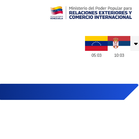
Embajada de Venezuela en Serbia
05
:
03
10
:
03