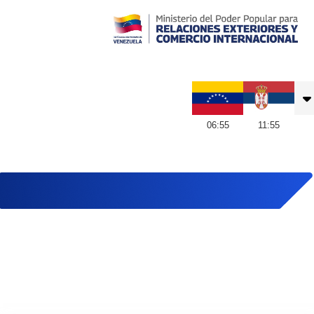
Embajada de Venezuela en Serbia
06
:
55
11
:
55