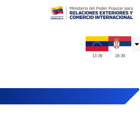
Embajada de Venezuela en Serbia
13
:
39
18
:
39