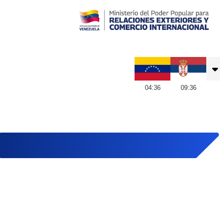
Embajada de Venezuela en Serbia
04
:
36
09
:
36